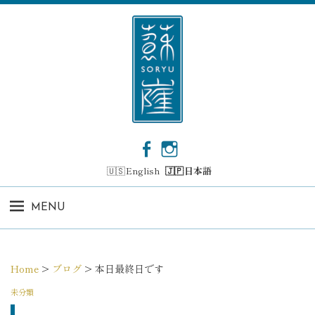
コ
ン
テ
ン
ツ
へ
ス
キ
ッ
F
I
プ
a
n
English
日本語
c
s
e
t
b
a
MENU
o
g
o
r
k
a
m
Home
>
ブログ
>
本日最終日です
未分類