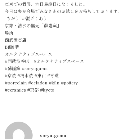
東京での個展、本日最終日になりました。
今日は夫が会場でみなさまのお越しをお待ちしております。
"ちがう"が混ざりあう
京都・清水の窯元「蘇嶐窯」
場所
西武渋谷店
B館8階
オルタナティブスペース
#西武渋谷店 #オルタナティブスペース
#蘇嶐窯 #soryugama
#京焼 #清水焼 #東山 #青磁
#porcelain #celadon #kiln #pottery
#ceramics #京都 #kyoto
soryu-gama