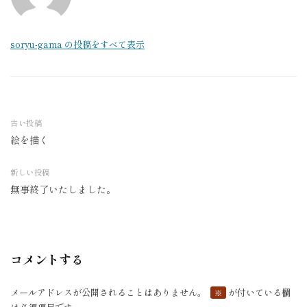
soryu-gama の投稿をすべて表示
古い投稿
絵を描く
投
稿
新しい投稿
ナ
無事終了いたしました。
ビ
ゲ
ー
シ
コメントする
ョ
ン
メールアドレスが公開されることはありません。
が付いている欄
※