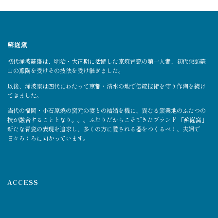
蘇嶐窯
初代涌波蘇嶐は、明治・大正期に活躍した京焼青瓷の第一人者、初代諏訪蘇
山の薫陶を受けその技法を受け継ぎました。
以後、涌波家は四代にわたって京都・清水の地で伝統技術を守り作陶を続け
てきました。
当代の福岡・小石原焼の窯元の妻との結婚を機に、異なる窯業地のふたつの
技が融合することとなり。。。ふたりだからこそできたブランド 「蘇嶐窯」
新たな青瓷の表現を追求し、多くの方に愛される器をつくるべく、夫婦で
日々ろくろに向かっています。
ACCESS