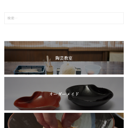
検
索
:
陶芸教室
オーダーメイド