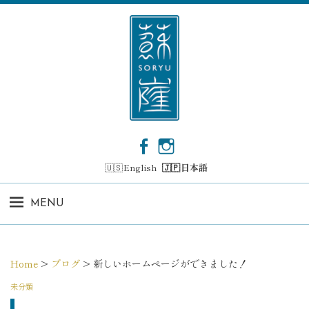
コ
ン
テ
ン
ツ
へ
ス
キ
ッ
F
I
プ
a
n
English
日本語
c
s
e
t
b
a
MENU
o
g
o
r
k
a
m
Home
>
ブログ
>
新しいホームページができました！
未分類