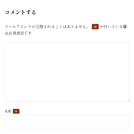
ビ
コメントする
ゲ
ー
シ
メールアドレスが公開されることはありません。
が付いている欄
※
ョ
は必須項目です
ン
名前
※