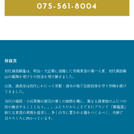
075-561-8004
蘇嶐窯
初代涌波蘇嶐は、明治・大正期に活躍した京焼青瓷の第一人者、初代諏訪蘇
山の薫陶を受けその技法を受け継ぎました。
以後、涌波家は四代にわたって京都・清水の地で伝統技術を守り作陶を続け
てきました。
当代の福岡・小石原焼の窯元の妻との結婚を機に、異なる窯業地のふたつの
技が融合することとなり。。。ふたりだからこそできたブランド 「蘇嶐窯」
新たな青瓷の表現を追求し、多くの方に愛される器をつくるべく、夫婦で
日々ろくろに向かっています。