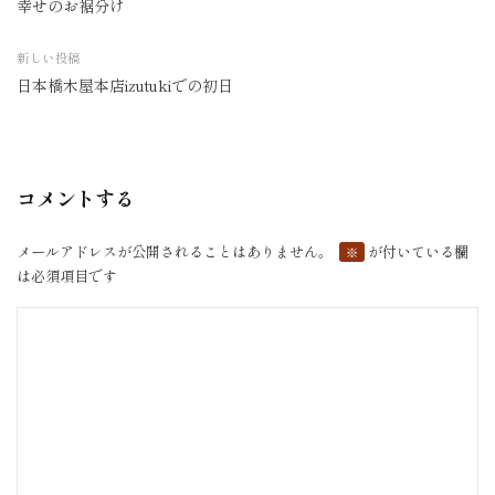
幸せのお裾分け
投
稿
新しい投稿
ナ
日本橋木屋本店izutukiでの初日
ビ
ゲ
ー
シ
コメントする
ョ
ン
メールアドレスが公開されることはありません。
が付いている欄
※
は必須項目です