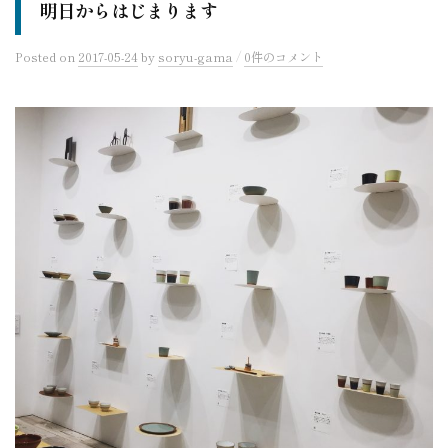
明日からはじまります
/
Posted
on
2017-05-24
by
soryu-gama
0件のコメント