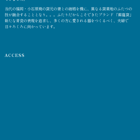
当代の福岡・小石原焼の窯元の妻との結婚を機に、異なる窯業地のふたつの
技が融合することとなり。。。ふたりだからこそできたブランド 「蘇嶐窯」
新たな青瓷の表現を追求し、多くの方に愛される器をつくるべく、夫婦で
日々ろくろに向かっています。
ACCESS