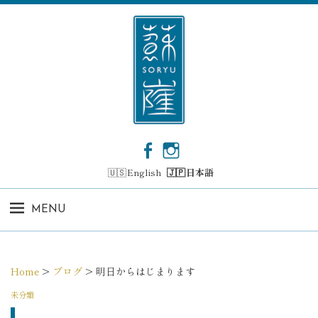
コ
ン
テ
ン
ツ
へ
ス
キ
ッ
F
I
プ
a
n
English
日本語
c
s
e
t
b
a
MENU
o
g
o
r
k
a
m
Home
>
ブログ
>
明日からはじまります
未分類