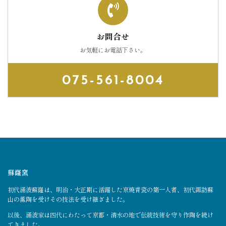
お問合せ
お気軽にお電話下さい。
075-561-8004
蘇嶐窯
初代涌波蘇嶐は、明治・大正期に活躍した京焼青瓷の第一人者、初代諏訪蘇
山の薫陶を受けその技法を受け継ぎました。
以後、涌波家は四代にわたって京都・清水の地で伝統技術を守り作陶を続け
てきました。