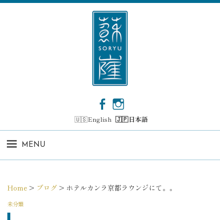
コ
ン
テ
ン
ツ
へ
ス
キ
ッ
F
I
プ
a
n
English
日本語
c
s
e
t
b
a
MENU
o
g
o
r
k
a
m
Home
>
ブログ
>
ホテルカンラ京都ラウンジにて。。
未分類