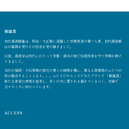
蘇嶐窯
初代涌波蘇嶐は、明治・大正期に活躍した京焼青瓷の第一人者、初代諏訪蘇
山の薫陶を受けその技法を受け継ぎました。
以後、涌波家は四代にわたって京都・清水の地で伝統技術を守り作陶を続け
てきました。
当代の福岡・小石原焼の窯元の妻との結婚を機に、異なる窯業地のふたつの
技が融合することとなり。。。ふたりだからこそできたブランド 「蘇嶐窯」
新たな青瓷の表現を追求し、多くの方に愛される器をつくるべく、夫婦で
日々ろくろに向かっています。
ACCESS