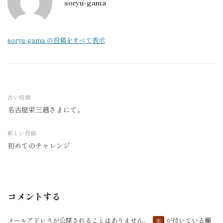
soryu-gama
soryu-gama の投稿をすべて表示
古い投稿
名古屋栄三越さまにて。
投
稿
新しい投稿
ナ
初めてのチャレンジ
ビ
ゲ
ー
シ
コメントする
ョ
ン
メールアドレスが公開されることはありません。
が付いている欄
※