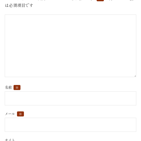
は必須項目です
名前
※
メール
※
サイト