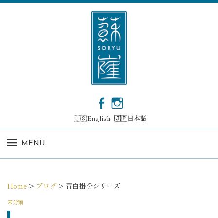
コ
ン
テ
ン
ツ
へ
ス
キ
ッ
F
I
プ
a
n
English
日本語
c
s
e
t
b
a
MENU
o
g
o
r
k
a
m
Home
>
ブログ
>
青白掛分シリーズ
未分類