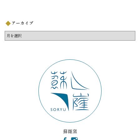
アーカイブ
ア
ー
カ
イ
ブ
蘇嶐窯