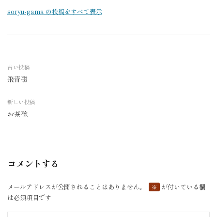
soryu-gama の投稿をすべて表示
古い投稿
飛青磁
投
稿
新しい投稿
ナ
お茶碗
ビ
ゲ
ー
シ
コメントする
ョ
ン
メールアドレスが公開されることはありません。
が付いている欄
※
は必須項目です