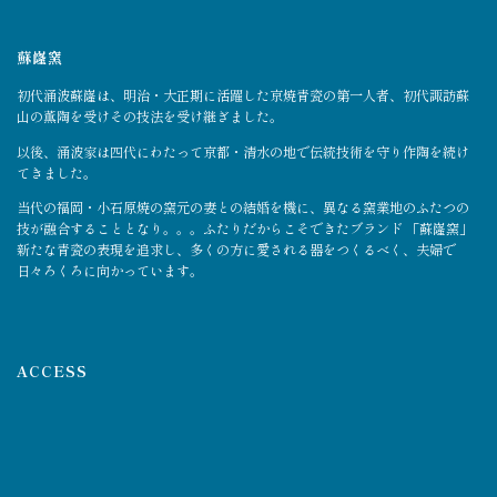
蘇嶐窯
初代涌波蘇嶐は、明治・大正期に活躍した京焼青瓷の第一人者、初代諏訪蘇
山の薫陶を受けその技法を受け継ぎました。
以後、涌波家は四代にわたって京都・清水の地で伝統技術を守り作陶を続け
てきました。
当代の福岡・小石原焼の窯元の妻との結婚を機に、異なる窯業地のふたつの
技が融合することとなり。。。ふたりだからこそできたブランド 「蘇嶐窯」
新たな青瓷の表現を追求し、多くの方に愛される器をつくるべく、夫婦で
日々ろくろに向かっています。
ACCESS