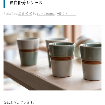
青白掛分シリーズ
/
Posted
on
2019-05-07
by
soryu-gama
0件のコメント
おはようございます。