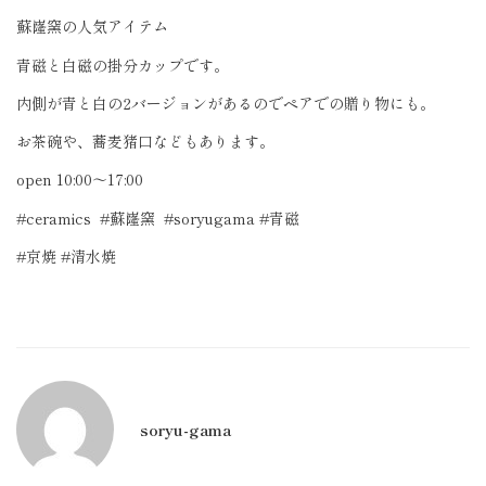
蘇嶐窯の人気アイテム
青磁と白磁の掛分カップです。
内側が青と白の2バージョンがあるのでペアでの贈り物にも。
お茶碗や、蕎麦猪口などもあります。
open 10:00〜17:00
#ceramics
#蘇嶐窯
#soryugama #青磁
#京焼 #清水焼
soryu-gama