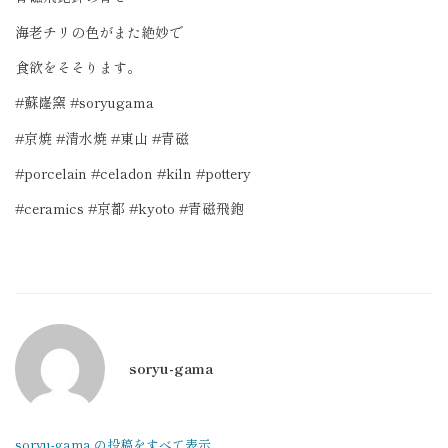
海老チリの色がまた絶妙で
食欲をそそります。
#蘇嶐窯 #soryugama
#京焼 #清水焼 #東山 #青磁
#porcelain #celadon #kiln #pottery
#ceramics #京都 #kyoto #青磁飛鉋
soryu-gama
soryu-gama の投稿をすべて表示