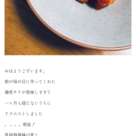
おはようございます。
娘が母の日に作ってくれた
海老チリが美味しすぎて
一ヶ月も経たないうちに
リクエストしました
。 。。。絶品！
青磁飛鉋鉢の青と