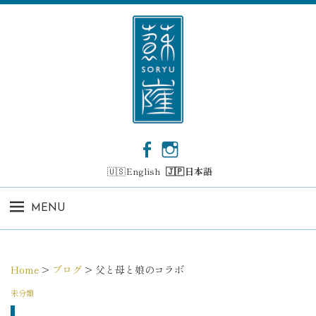
コ
ン
テ
ン
ツ
へ
ス
キ
ッ
F
I
プ
a
n
English
日本語
c
s
e
t
b
a
MENU
o
g
o
r
k
a
m
Home
>
ブログ
>
父と母と娘のコラボ
未分類