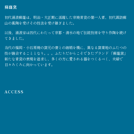
蘇嶐窯
初代涌波蘇嶐は、明治・大正期に活躍した京焼青瓷の第一人者、初代諏訪蘇
山の薫陶を受けその技法を受け継ぎました。
以後、涌波家は四代にわたって京都・清水の地で伝統技術を守り作陶を続け
てきました。
当代の福岡・小石原焼の窯元の妻との結婚を機に、異なる窯業地のふたつの
技が融合することとなり。。。ふたりだからこそできたブランド 「蘇嶐窯」
新たな青瓷の表現を追求し、多くの方に愛される器をつくるべく、夫婦で
日々ろくろに向かっています。
ACCESS