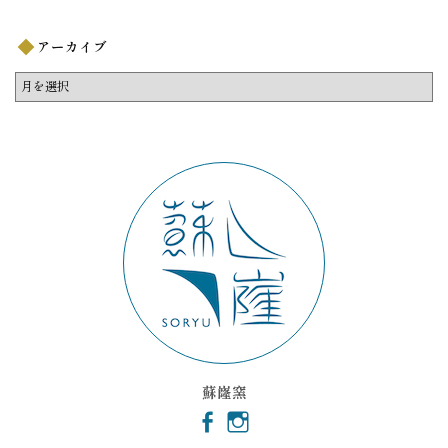
アーカイブ
ア
ー
カ
イ
ブ
蘇嶐窯