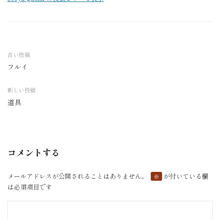
古い投稿
フルイ
投
稿
新しい投稿
ナ
道具
ビ
ゲ
ー
シ
コメントする
ョ
ン
メールアドレスが公開されることはありません。
が付いている欄
※
は必須項目です