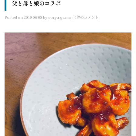
父と母と娘のコラボ
/
Posted
on
2019-06-08
by
soryu-gama
0件のコメント