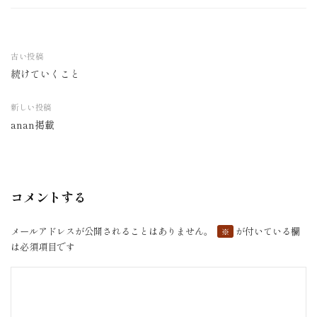
古い投稿
続けていくこと
投
稿
新しい投稿
ナ
anan掲載
ビ
ゲ
ー
シ
コメントする
ョ
ン
メールアドレスが公開されることはありません。
が付いている欄
※
は必須項目です