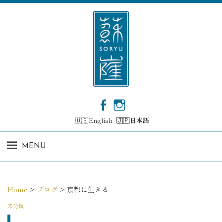
コ
ン
テ
ン
ツ
へ
ス
キ
ッ
F
I
プ
a
n
English
日本語
c
s
e
t
b
a
MENU
o
g
o
r
k
a
m
Home
>
ブログ
>
京都に生きる
未分類