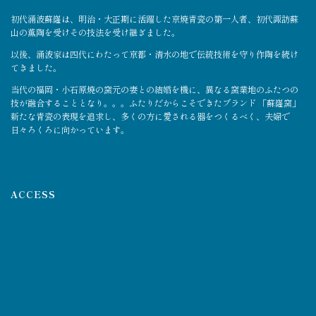
初代涌波蘇嶐は、明治・大正期に活躍した京焼青瓷の第一人者、初代諏訪蘇
山の薫陶を受けその技法を受け継ぎました。
以後、涌波家は四代にわたって京都・清水の地で伝統技術を守り作陶を続け
てきました。
当代の福岡・小石原焼の窯元の妻との結婚を機に、異なる窯業地のふたつの
技が融合することとなり。。。ふたりだからこそできたブランド 「蘇嶐窯」
新たな青瓷の表現を追求し、多くの方に愛される器をつくるべく、夫婦で
日々ろくろに向かっています。
ACCESS