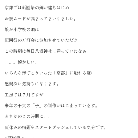
京都では祇園祭の鉾が建ちはじめ
お祭ムードが高まってまいりました。
娘が小学校の頃は
祇園祭の万灯会に参加させていただき
この時期は毎日八坂神社に通っていたなぁ。
。。。懐かしい。
いろんな形でこういった「京都」に触れる度に
感慨深い気持ちになります。
工房では
７月ですが
来年の干支の「子」の制作がはじまっています。
まさかのこの時期に。。
夏休みの宿題をスタートダッシュしている気分です。
#蘇嶐窯 #soryugama