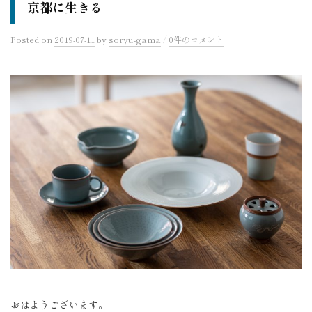
京都に生きる
/
Posted
on
2019-07-11
by
soryu-gama
0件のコメント
おはようございます。