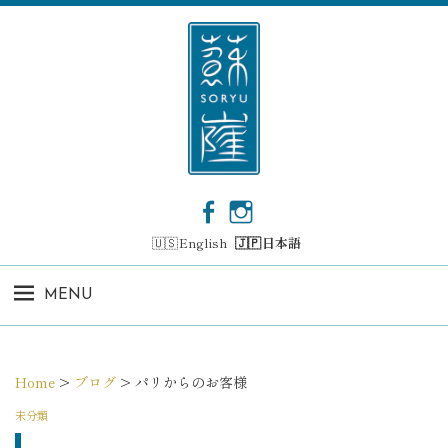
コ
ン
テ
ン
ツ
へ
ス
キ
ッ
F
I
プ
a
n
English
日本語
c
s
e
t
b
a
MENU
o
g
o
r
k
a
m
Home
>
ブログ
>
パリからのお客様
未分類