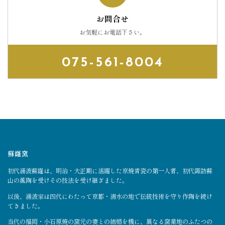
お問合せ
お気軽にお電話下さい。
075-561-8004
蘇嶐窯
初代涌波蘇嶐は、明治・大正期に活躍した京焼青瓷の第一人者、初代諏訪蘇
山の薫陶を受けその技法を受け継ぎました。
以後、涌波家は四代にわたって京都・清水の地で伝統技術を守り作陶を続け
てきました。
当代の福岡・小石原焼の窯元の妻との結婚を機に、異なる窯業地のふたつの