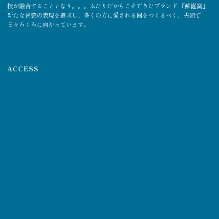
技が融合することとなり。。。ふたりだからこそできたブランド 「蘇嶐窯」
新たな青瓷の表現を追求し、多くの方に愛される器をつくるべく、夫婦で
日々ろくろに向かっています。
ACCESS