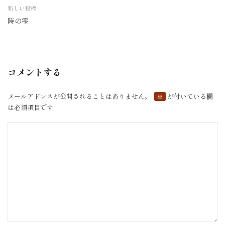
稿
新しい投稿
ナ
時の雫
ビ
ゲ
ー
シ
コメントする
ョ
ン
メールアドレスが公開されることはありません。
が付いている欄
※
は必須項目です