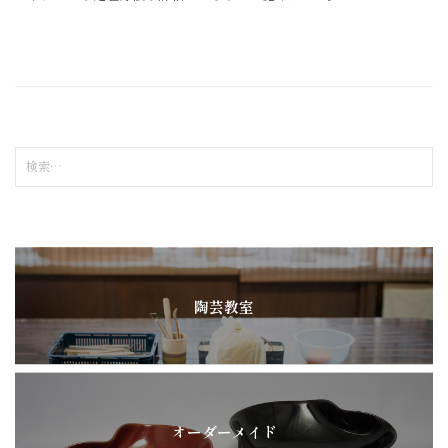
検
索
:
陶芸教室
オーダーメイド