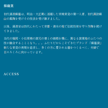
蘇嶐窯
初代涌波蘇嶐は、明治・大正期に活躍した京焼青瓷の第一人者、初代諏訪蘇
山の薫陶を受けその技法を受け継ぎました。
以後、涌波家は四代にわたって京都・清水の地で伝統技術を守り作陶を続け
てきました。
当代の福岡・小石原焼の窯元の妻との結婚を機に、異なる窯業地のふたつの
技が融合することとなり。。。ふたりだからこそできたブランド 「蘇嶐窯」
新たな青瓷の表現を追求し、多くの方に愛される器をつくるべく、夫婦で
日々ろくろに向かっています。
ACCESS