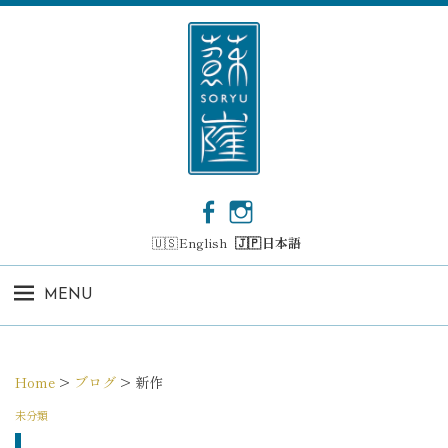
コ
ン
テ
ン
ツ
へ
ス
キ
ッ
F
I
プ
a
n
English
日本語
c
s
e
t
b
a
MENU
o
g
o
r
k
a
m
Home
>
ブログ
>
新作
未分類