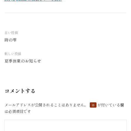
古い投稿
時の雫
投
稿
新しい投稿
ナ
夏季休業のお知らせ
ビ
ゲ
ー
シ
コメントする
ョ
ン
メールアドレスが公開されることはありません。
が付いている欄
※
は必須項目です