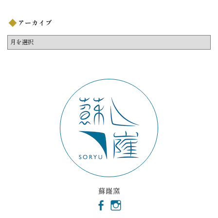
アーカイブ
ア
ー
カ
イ
ブ
蘇嶐窯