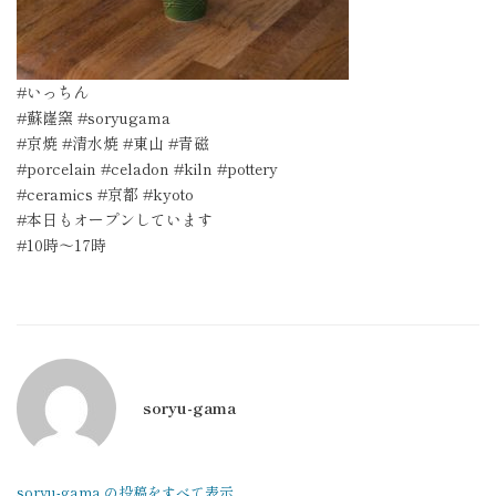
#いっちん
#蘇嶐窯 #soryugama
#京焼 #清水焼 #東山 #青磁
#porcelain #celadon #kiln #pottery
#ceramics #京都 #kyoto
#本日もオープンしています
#10時〜17時
soryu-gama
soryu-gama の投稿をすべて表示