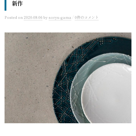
新作
/
Posted
on
2020-08-06
by
soryu-gama
0件のコメント