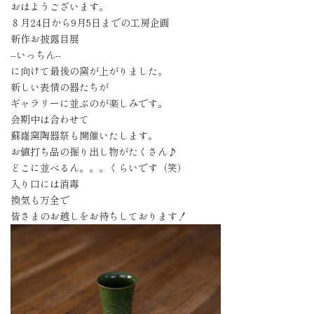
おはようございます。
８月24日から9月5日までの工房企画
新作お披露目展
--いっちん--
に向けて最後の窯が上がりました。
新しい表情の器たちが
ギャラリーに並ぶのが楽しみです。
会期中は合わせて
蘇嶐窯陶器祭も開催いたします。
お値打ち品の掘り出し物がたくさん♪
どこに並べるん。。。くらいです（笑）
入り口には消毒
換気も万全で
皆さまのお越しをお待ちしております！