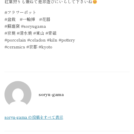
紅葉狩りも兼ねて是非遊びにいらして下さいね
#フラワーポット
#盆栽 #一輪挿 #花器
#蘇嶐窯 #soryugama
#京焼 #清水焼 #東山 #青磁
#porcelain #celadon #kiln #pottery
#ceramics #京都 #kyoto
soryu-gama
soryu-gama の投稿をすべて表示