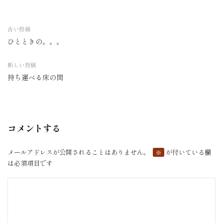
古い投稿
ひとときの。。。
投
稿
新しい投稿
ナ
持ち運べる床の間
ビ
ゲ
ー
シ
コメントする
ョ
ン
メールアドレスが公開されることはありません。
が付いている欄
※
は必須項目です