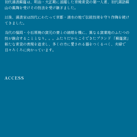
初代涌波蘇嶐は、明治・大正期に活躍した京焼青瓷の第一人者、初代諏訪蘇
山の薫陶を受けその技法を受け継ぎました。
以後、涌波家は四代にわたって京都・清水の地で伝統技術を守り作陶を続け
てきました。
当代の福岡・小石原焼の窯元の妻との結婚を機に、異なる窯業地のふたつの
技が融合することとなり。。。ふたりだからこそできたブランド 「蘇嶐窯」
新たな青瓷の表現を追求し、多くの方に愛される器をつくるべく、夫婦で
日々ろくろに向かっています。
ACCESS