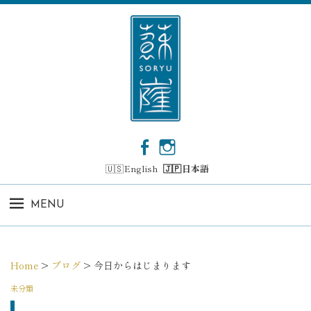
コ
ン
テ
ン
ツ
へ
ス
キ
ッ
F
I
プ
a
n
English
日本語
c
s
e
t
b
a
MENU
o
g
o
r
k
a
m
Home
>
ブログ
>
今日からはじまります
未分類