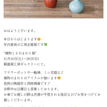
おはようございます。
本日からはじまります
年内最後の工房企画展です
"植物とそのまわり展"
11月20日(土)〜28日(日)
蘇嶐窯工房ギャラリーにて。
フラワーポットや一輪挿、ミニ花器など
植物のまわりのアイテムが揃います
恒例の陶器市も同時開催です！
会期中は日曜日も営業しております。
お車でお越しの際は渋滞が予想される地区なのでお気をつけてお
越しくださいませ。