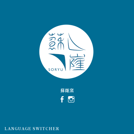
蘇嶐窯
LANGUAGE SWITCHER