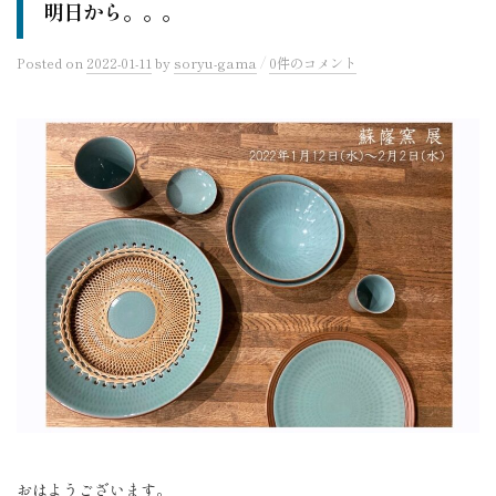
明日から。。。
/
Posted
on
2022-01-11
by
soryu-gama
0件のコメント
おはようございます。