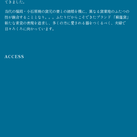
てきました。
当代の福岡・小石原焼の窯元の妻との結婚を機に、異なる窯業地のふたつの
技が融合することとなり。。。ふたりだからこそできたブランド 「蘇嶐窯」
新たな青瓷の表現を追求し、多くの方に愛される器をつくるべく、夫婦で
日々ろくろに向かっています。
ACCESS