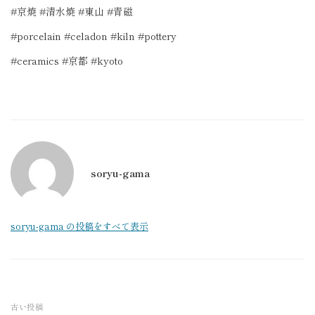
#
京焼
#
清水焼
#
東山
#
青磁
#porcelain #celadon #kiln #pottery
#ceramics #
京都
#kyoto
soryu-gama
soryu-gama の投稿をすべて表示
古い投稿