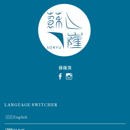
蘇嶐窯
LANGUAGE SWITCHER
English