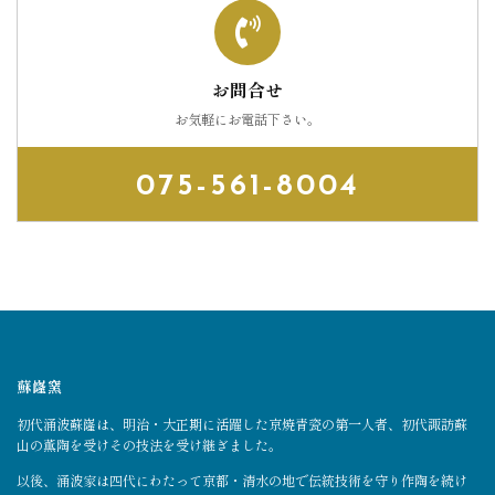
お問合せ
お気軽にお電話下さい。
075-561-8004
蘇嶐窯
初代涌波蘇嶐は、明治・大正期に活躍した京焼青瓷の第一人者、初代諏訪蘇
山の薫陶を受けその技法を受け継ぎました。
以後、涌波家は四代にわたって京都・清水の地で伝統技術を守り作陶を続け