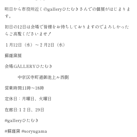
明日から市役所近くの
gallery
ひたむきさんでの個展がはじまりま
す。
初日の
12
日は会場で皆様をお待ちしておりますのでよろしかった
らご高覧くださいませ！
１月
12
日（水）〜２月
2
日（水）
蘇嶐窯展
会場
:GALLERY
ひたむき
中京区寺町通御池上ル西側
営業時間
:11
時〜
18
時
定休日：月曜日、火曜日
在廊日
:
１２日、
29
日
#galleryひたむき
#
蘇嶐窯
#soryugama