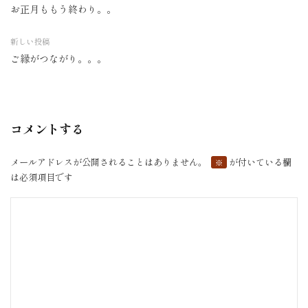
お正月ももう終わり。。
投
稿
新しい投稿
ナ
ご縁がつながり。。。
ビ
ゲ
ー
シ
コメントする
ョ
ン
メールアドレスが公開されることはありません。
が付いている欄
※
は必須項目です