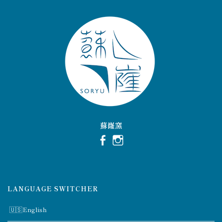
蘇嶐窯
LANGUAGE SWITCHER
English