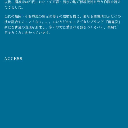
以後、涌波家は四代にわたって京都・清水の地で伝統技術を守り作陶を続け
てきました。
当代の福岡・小石原焼の窯元の妻との結婚を機に、異なる窯業地のふたつの
技が融合することとなり。。。ふたりだからこそできたブランド 「蘇嶐窯」
新たな青瓷の表現を追求し、多くの方に愛される器をつくるべく、夫婦で
日々ろくろに向かっています。
ACCESS