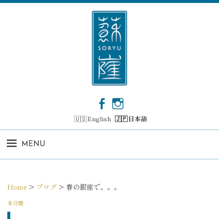
コ
ン
テ
ン
ツ
へ
ス
キ
ッ
F
I
プ
a
n
English
日本語
c
s
e
t
b
a
MENU
o
g
o
r
k
a
m
Home
>
ブログ
>
春の銀座で。。。
未分類