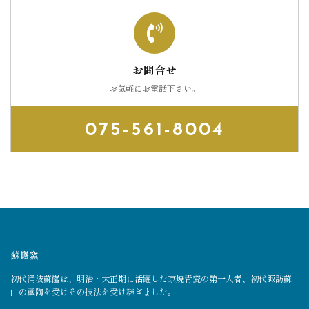
お問合せ
お気軽にお電話下さい。
075-561-8004
蘇嶐窯
初代涌波蘇嶐は、明治・大正期に活躍した京焼青瓷の第一人者、初代諏訪蘇
山の薫陶を受けその技法を受け継ぎました。