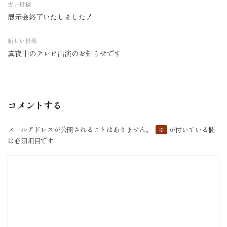
古い投稿
展示会終了いたしました！
投
稿
新しい投稿
ナ
真夜中のテレビ出演のお知らせです
ビ
ゲ
ー
シ
コメントする
ョ
ン
メールアドレスが公開されることはありません。
が付いている欄
※
は必須項目です