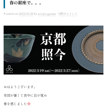
春の銀座で。。。
/
Posted
on
2022-03-15
by
soryu-gama
0件のコメント
おはようございます。
布団が暑くて夜中に目が覚め
春を感じました