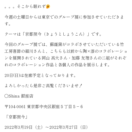
。。。そこから眠れず
今週の土曜日からは東京でのグループ展に参加させていただきま
す。
テーマは「京都照今（きょうとしょうこん）」です。
今回のグループ展では、蘇嶐窯がコラボさせていただいている竹
工房喜節の細川さんと、こちらも以前から陶
×
漆のコラボレーショ
ンを展開されている岡山
高大さん・加藤
友理さんの二組がそれぞ
れのコラボレーション作品と各個人の作品を展示します。
20
日
(
日
)
は在廊予定となっております。
よろしかったら是非ご高覧くださいませ！
〇
Shina
銀座店
〒
104-0061
東京都中央区銀座５丁目５
−
６
「京都照今」
2022
年
3
月
19
日（土）～
2022
年
3
月
27
日（日）