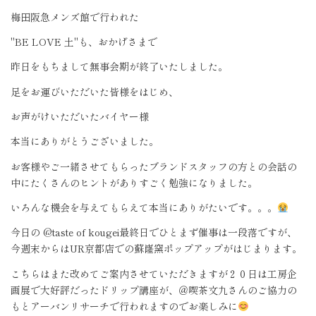
梅田阪急メンズ館で行われた
"BE LOVE
土
"
も、おかげさまで
昨日をもちまして無事会期が終了いたしました。
足をお運びいただいた皆様をはじめ、
お声がけいただいたバイヤー様
本当にありがとうございました。
お客様やご一緒させてもらったブランドスタッフの方との会話の
中にたくさんのヒントがありすごく勉強になりました。
いろんな機会を与えてもらえて本当にありがたいです。。。
今日の
@taste of kougei
最終日でひとまず催事は一段落ですが、
今週末からは
UR
京都店での蘇嶐窯ポップアップがはじまります。
こちらはまた改めてご案内させていただきますが２０日は工房企
画展で大好評だったドリップ講座が、＠喫茶文九さんのご協力の
もとアーバンリサーチで行われますのでお楽しみに