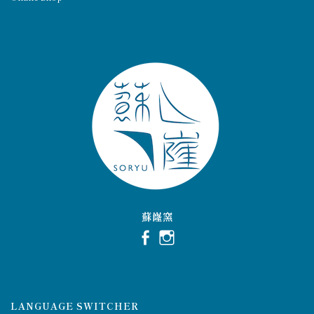
蘇嶐窯
LANGUAGE SWITCHER