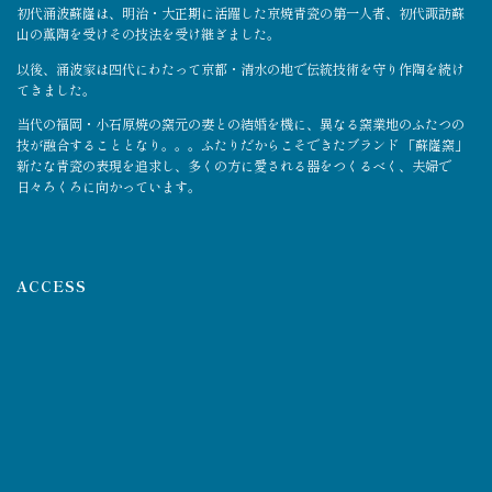
初代涌波蘇嶐は、明治・大正期に活躍した京焼青瓷の第一人者、初代諏訪蘇
山の薫陶を受けその技法を受け継ぎました。
以後、涌波家は四代にわたって京都・清水の地で伝統技術を守り作陶を続け
てきました。
当代の福岡・小石原焼の窯元の妻との結婚を機に、異なる窯業地のふたつの
技が融合することとなり。。。ふたりだからこそできたブランド 「蘇嶐窯」
新たな青瓷の表現を追求し、多くの方に愛される器をつくるべく、夫婦で
日々ろくろに向かっています。
ACCESS