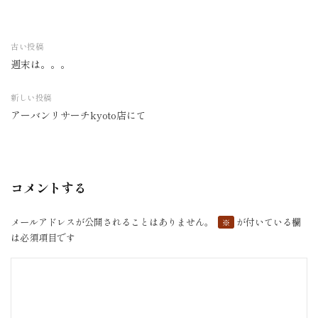
古い投稿
週末は。。。
投
稿
新しい投稿
ナ
アーバンリサーチkyoto店にて
ビ
ゲ
ー
シ
コメントする
ョ
ン
メールアドレスが公開されることはありません。
が付いている欄
※
は必須項目です