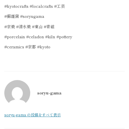
#kyotocrafts #localcrafts #
工芸
#
蘇嶐窯
#soryugama
#
京焼
#
清水焼
#
東山
#
青磁
#porcelain #celadon #kiln #pottery
#ceramics #
京都
#kyoto
soryu-gama
soryu-gama の投稿をすべて表示