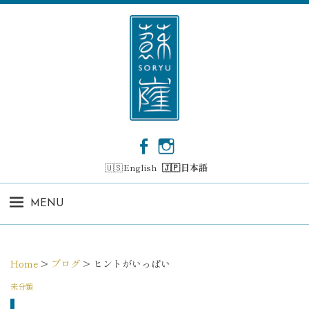
コ
ン
テ
ン
ツ
へ
ス
キ
ッ
F
I
プ
a
n
English
日本語
c
s
e
t
b
a
MENU
o
g
o
r
k
a
m
Home
>
ブログ
>
ヒントがいっぱい
未分類