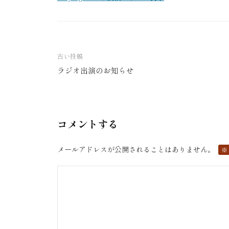
古い投稿
ラジオ出演のお知らせ
投
稿
ナ
ビ
コメントする
ゲ
ー
メールアドレスが公開されることはありません。
※
シ
ョ
ン