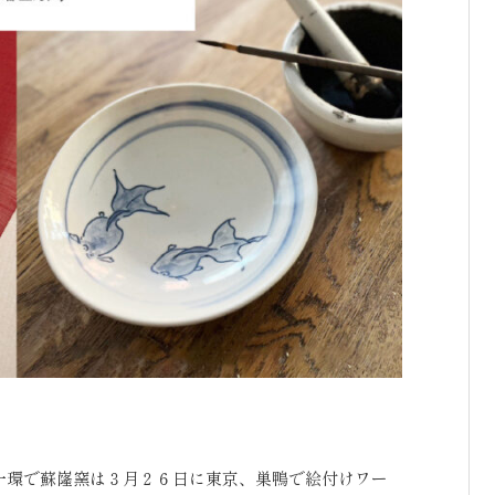
一環で蘇嶐窯は３月２６日に東京、巣鴨で絵付けワー