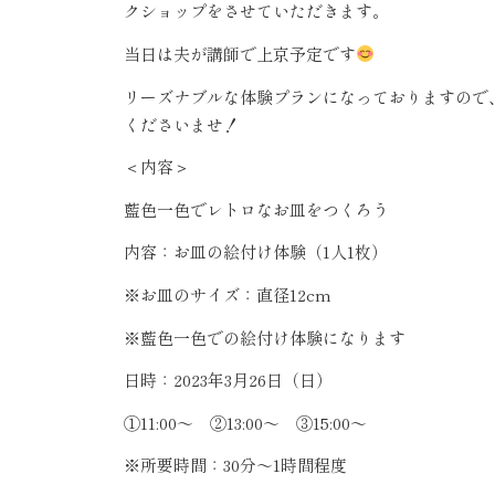
クショップをさせていただきます。
当日は夫が講師で上京予定です
リーズナブルな体験プランになっておりますので
くださいませ！
＜内容＞
藍色一色でレトロなお皿をつくろう
内容：お皿の絵付け体験（
1
人
1
枚）
※
お皿のサイズ：直径
12cm
※
藍色一色での絵付け体験になります
日時：
2023
年
3
月
26
日（日）
①
11:00
～ ②
13:00
～ ③
15:00
～
※
所要時間：
30
分～
1
時間程度