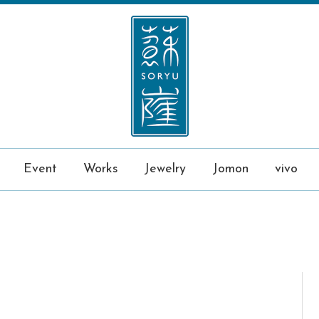
Event
Works
Jewelry
Jomon
vivo