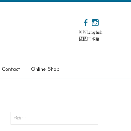
F
I
a
n
English
c
s
日本語
e
t
b
a
o
g
o
r
k
a
Contact
Online Shop
m
検
索
: