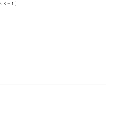
３８
−
１）
。