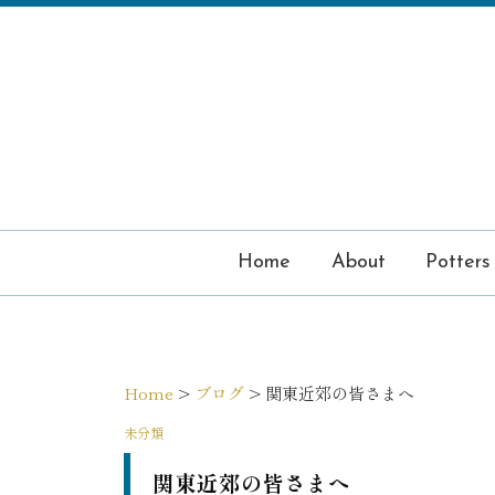
コ
ン
テ
ン
ツ
へ
ス
キ
ッ
プ
Home
About
Potters
Home
>
ブログ
>
関東近郊の皆さまへ
未分類
関東近郊の皆さまへ