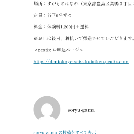
場所：すがものはなれ（東京都豊島区巣鴨３丁目
定員：各回
6
名ずつ
料金：体験料
1,200
円＋送料
※
お皿は後日、着払いで郵送させていただきます
＜
peatix
お申込ページ＞
https://dentokogeiseisakutaiken.peatix.com
soryu-gama
soryu-gama の投稿をすべて表示