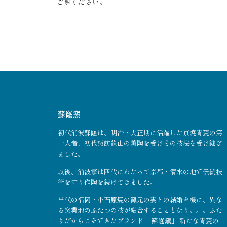
ご覧ください
。
蘇嶐窯
初代涌波蘇嶐は、明治・大正期に活躍した京焼青瓷の第
一人者、初代諏訪蘇山の薫陶を受けその技法を受け継ぎ
ました。
以後、涌波家は四代にわたって京都・清水の地で伝統技
術を守り作陶を続けてきました。
当代の福岡・小石原焼の窯元の妻との結婚を機に、異な
る窯業地のふたつの技が融合することとなり。。。ふた
りだからこそできたブランド 「蘇嶐窯」 新たな青瓷の