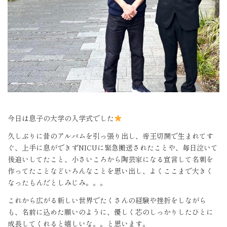
今日は息子の大学の入学式でした
久しぶりに昔のアルバムを引っ張り出し、帝王切開で生まれてす
ぐ、上手に息ができず
NICU
に緊急搬送されたことや、毎日泣いて
後追いしてたこと、小さいころから陶芸家になる宣言して名刺を
作ってたことなどいろんなことを思い出し、よくここまで大きく
なったもんだとしみじみ。。。
これから広がる新しい世界でたくさんの経験や挫折をしながら
も、名前に込めた願いのように、優しく芯のしっかりしたひとに
成長してくれると嬉しいな。。と思います。