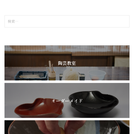
検
索
:
陶芸教室
オーダーメイド