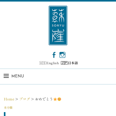
コ
ン
テ
ン
ツ
へ
ス
キ
ッ
F
I
プ
a
n
English
日本語
c
s
e
t
b
a
MENU
o
g
o
r
k
a
m
Home
>
ブログ
>
おめでとう
未分類