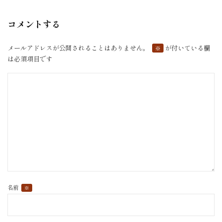
ー
シ
コメントする
ョ
ン
メールアドレスが公開されることはありません。
が付いている欄
※
は必須項目です
名前
※