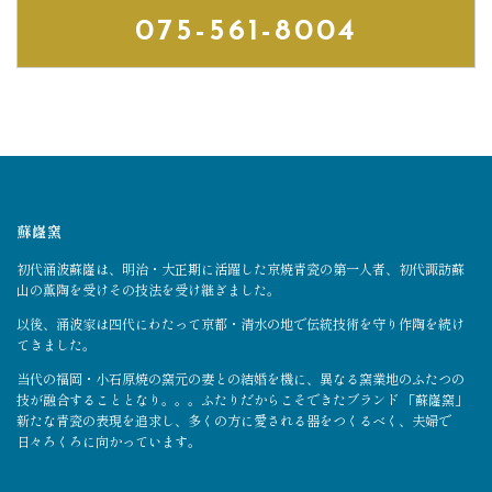
075-561-8004
蘇嶐窯
初代涌波蘇嶐は、明治・大正期に活躍した京焼青瓷の第一人者、初代諏訪蘇
山の薫陶を受けその技法を受け継ぎました。
以後、涌波家は四代にわたって京都・清水の地で伝統技術を守り作陶を続け
てきました。
当代の福岡・小石原焼の窯元の妻との結婚を機に、異なる窯業地のふたつの
技が融合することとなり。。。ふたりだからこそできたブランド 「蘇嶐窯」
新たな青瓷の表現を追求し、多くの方に愛される器をつくるべく、夫婦で
日々ろくろに向かっています。