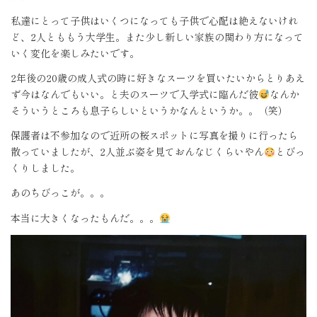
私達にとって子供はいくつになっても子供で心配は絶えないけれ
ど、
2
人とももう大学生。また少し新しい家族の関わり方になって
いく変化を楽しみたいです。
2
年後の
20
歳の成人式の時に好きなスーツを買いたいからとりあえ
ず今はなんでもいい。と夫のスーツで入学式に臨んだ彼
なんか
そういうところも息子らしいというかなんというか。。（笑）
保護者は不参加なので近所の桜スポットに写真を撮りに行ったら
散っていましたが、
2
人並ぶ姿を見ておんなじくらいやん
とびっ
くりしました。
あのちびっこが。。。
本当に大きくなったもんだ。。。