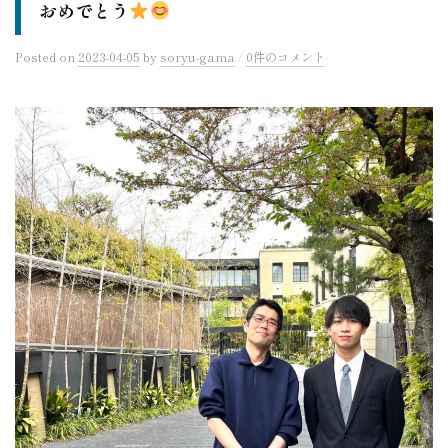
おめでとう
/
Posted
on
2023-04-05
by
soryu-gama
0件のコメント