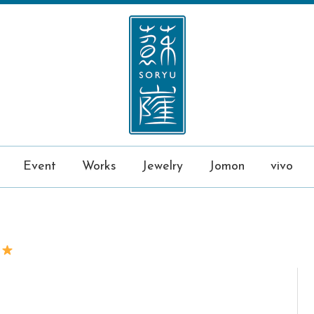
Event
Works
Jewelry
Jomon
vivo
た