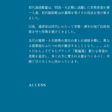
初代涌波蘇嶐は、明治・大正期に活躍した京焼青瓷の第
一人者、初代諏訪蘇山の薫陶を受けその技法を受け継ぎ
ました。
以後、涌波家は四代にわたって京都・清水の地で伝統技
術を守り作陶を続けてきました。
当代の福岡・小石原焼の窯元の妻との結婚を機に、異な
る窯業地のふたつの技が融合することとなり。。。ふた
りだからこそできたブランド 「蘇嶐窯」 新たな青瓷の
表現を追求し、多くの方に愛される器をつくるべく、夫
婦で日々ろくろに向かっています。
ACCESS