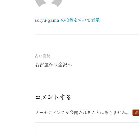
soryu-gama の投稿をすべて表示
古い投稿
名古屋から金沢へ
投
稿
ナ
ビ
コメントする
ゲ
ー
メールアドレスが公開されることはありません。
※
シ
ョ
ン