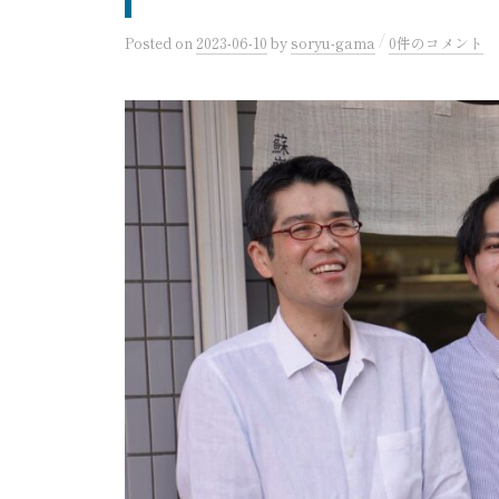
/
Posted
on
2023-06-10
by
soryu-gama
0件のコメント