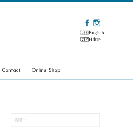
F
I
a
n
English
c
s
日本語
e
t
b
a
o
g
o
r
k
a
Contact
Online Shop
m
検
索
: