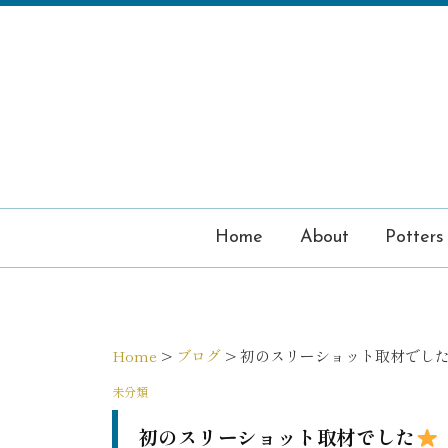
コ
ン
テ
ン
ツ
へ
ス
キ
ッ
プ
Home
About
Potters
Home
>
ブログ
>
初のスリーショット取材でし
未分類
初のスリーショット取材でした