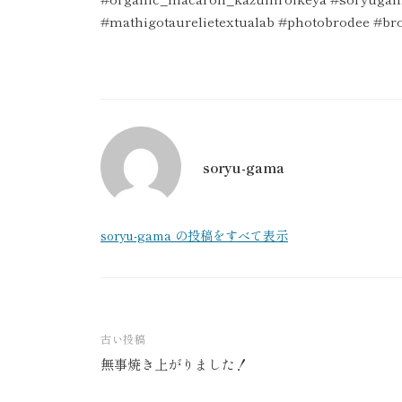
#mathigotaurelietextualab #photobrodee #bro
soryu-gama
soryu-gama の投稿をすべて表示
古い投稿
無事焼き上がりました！
投
稿