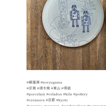
#蘇嶐窯 #soryugama
#京焼 #清水焼 #東山 #青磁
#porcelain #celadon #kiln #pottery
#ceramics #京都 #kyoto
#organic_macaron_kazuhiroikeya #soryuga