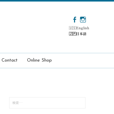
F
I
a
n
English
c
s
日本語
e
t
b
a
o
g
o
r
k
a
Contact
Online Shop
m
検
索
: