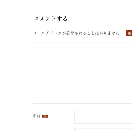
ナ
ビ
コメントする
ゲ
ー
メールアドレスが公開されることはありません。
※
シ
ョ
ン
名前
※