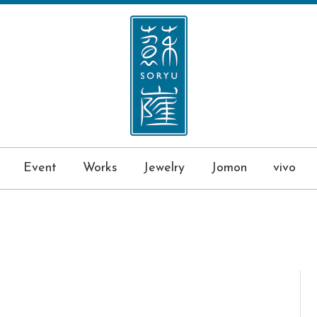
Event
Works
Jewelry
Jomon
vivo