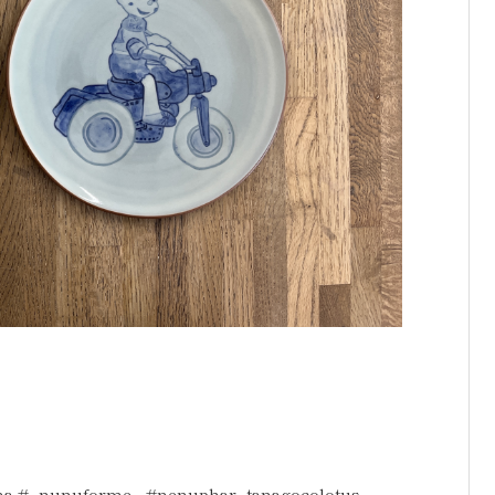
ma #_nunuforme_ #nenuphar_tanagocolotus