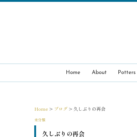
コ
ン
テ
ン
ツ
へ
ス
キ
ッ
プ
Home
About
Potters
Home
>
ブログ
>
久しぶりの再会
未分類
久しぶりの再会