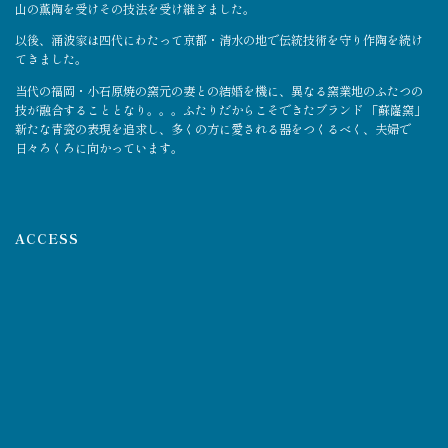
山の薫陶を受けその技法を受け継ぎました。
以後、涌波家は四代にわたって京都・清水の地で伝統技術を守り作陶を続け
てきました。
当代の福岡・小石原焼の窯元の妻との結婚を機に、異なる窯業地のふたつの
技が融合することとなり。。。ふたりだからこそできたブランド 「蘇嶐窯」
新たな青瓷の表現を追求し、多くの方に愛される器をつくるべく、夫婦で
日々ろくろに向かっています。
ACCESS