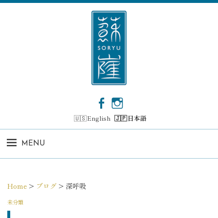
コ
ン
テ
ン
ツ
へ
ス
キ
ッ
F
I
プ
a
n
English
日本語
c
s
e
t
b
a
MENU
o
g
o
r
k
a
m
Home
>
ブログ
>
深呼吸
未分類