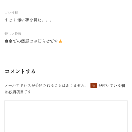
古い投稿
すごく怖い夢を見た。。。
投
稿
新しい投稿
ナ
東京での個展のお知らせです
ビ
ゲ
ー
シ
コメントする
ョ
ン
メールアドレスが公開されることはありません。
が付いている欄
※
は必須項目です