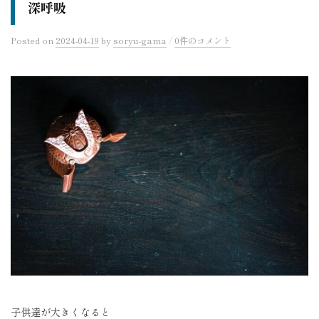
深呼吸
/
Posted
on
2024-04-19
by
soryu-gama
0件のコメント
子供達が大きくなると