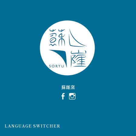
蘇嶐窯
LANGUAGE SWITCHER