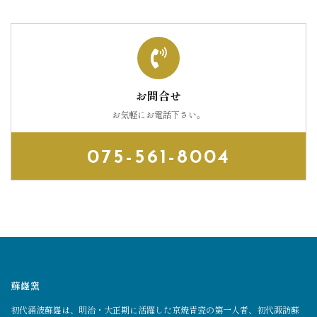
お問合せ
お気軽にお電話下さい。
075-561-8004
蘇嶐窯
初代涌波蘇嶐は、明治・大正期に活躍した京焼青瓷の第一人者、初代諏訪蘇