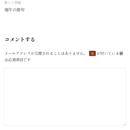
新しい投稿
ナ
端午の節句
ビ
ゲ
ー
シ
コメントする
ョ
ン
メールアドレスが公開されることはありません。
が付いている欄
※
は必須項目です