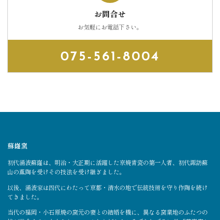
お問合せ
お気軽にお電話下さい。
075-561-8004
蘇嶐窯
初代涌波蘇嶐は、明治・大正期に活躍した京焼青瓷の第一人者、初代諏訪蘇
山の薫陶を受けその技法を受け継ぎました。
以後、涌波家は四代にわたって京都・清水の地で伝統技術を守り作陶を続け
てきました。
当代の福岡・小石原焼の窯元の妻との結婚を機に、異なる窯業地のふたつの