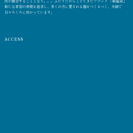
技が融合することとなり。。。ふたりだからこそできたブランド 「蘇嶐窯」
新たな青瓷の表現を追求し、多くの方に愛される器をつくるべく、夫婦で
日々ろくろに向かっています。
ACCESS