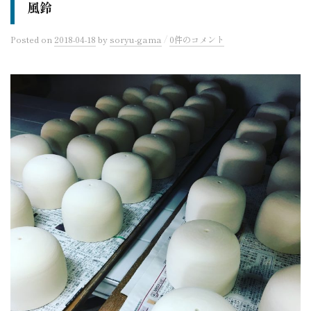
風鈴
/
Posted
on
2018-04-18
by
soryu-gama
0件のコメント