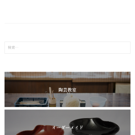
検
索
:
陶芸教室
オーダーメイド