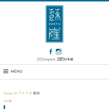
コ
ン
テ
ン
ツ
へ
ス
キ
ッ
F
I
プ
a
n
English
日本語
c
s
e
t
b
a
MENU
o
g
o
r
k
a
m
Home
>
ブログ
>
風鈴
未分類