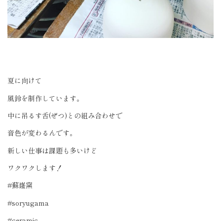
夏に向けて
風鈴を制作しています。
中に吊るす舌(ぜつ)との組み合わせで
音色が変わるんです。
新しい仕事は課題も多いけど
ワクワクします！
#蘇嶐窯
#soryugama
#ceramic