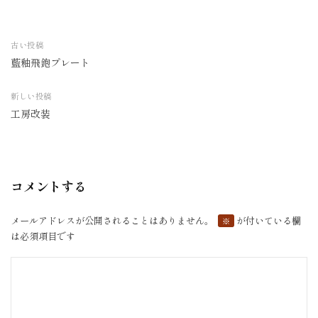
古い投稿
藍釉飛鉋プレート
投
稿
新しい投稿
ナ
工房改装
ビ
ゲ
ー
シ
コメントする
ョ
ン
メールアドレスが公開されることはありません。
が付いている欄
※
は必須項目です