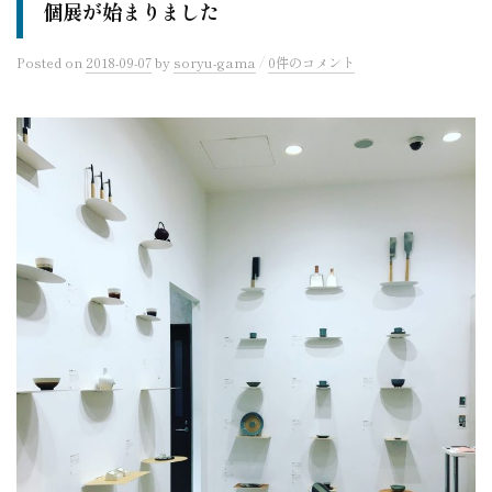
個展が始まりました
/
Posted
on
2018-09-07
by
soryu-gama
0件のコメント