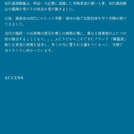
初代涌波蘇嶐は、明治・大正期に活躍した京焼青瓷の第一人者、初代諏訪蘇
山の薫陶を受けその技法を受け継ぎました。
以後、涌波家は四代にわたって京都・清水の地で伝統技術を守り作陶を続け
てきました。
当代の福岡・小石原焼の窯元の妻との結婚を機に、異なる窯業地のふたつの
技が融合することとなり。。。ふたりだからこそできたブランド 「蘇嶐窯」
新たな青瓷の表現を追求し、多くの方に愛される器をつくるべく、夫婦で
日々ろくろに向かっています。
ACCESS