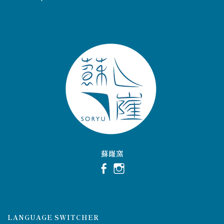
蘇嶐窯
LANGUAGE SWITCHER