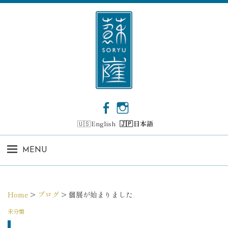
コ
ン
テ
ン
ツ
へ
ス
キ
ッ
F
I
プ
a
n
English
日本語
c
s
e
t
b
a
MENU
o
g
o
r
k
a
m
Home
>
ブログ
>
個展が始まりました
未分類